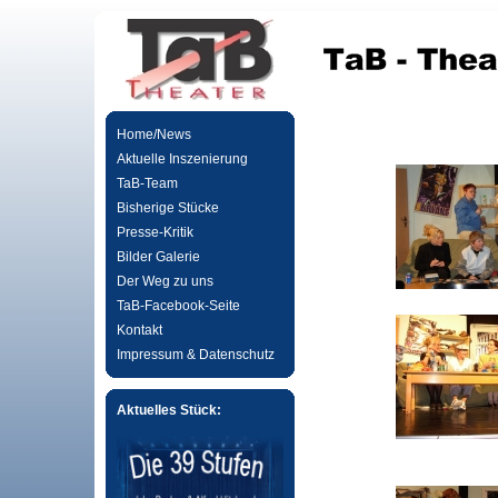
Home/News
Aktuelle Inszenierung
TaB-Team
Bisherige Stücke
Presse-Kritik
Bilder Galerie
Der Weg zu uns
TaB-Facebook-Seite
Kontakt
Impressum & Datenschutz
Aktuelles Stück: